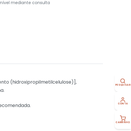
nível mediante consulta
nto (hidroxipropilmetilcelulose)],
PESQUISAR
a.
 recomendada.
CONTA
CARRINHO