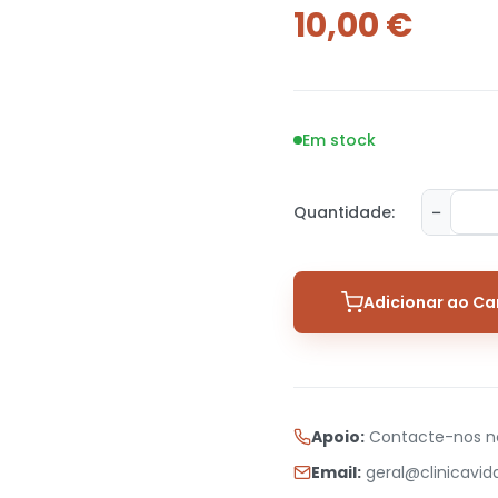
10,00
€
Em stock
−
Quantidade:
Adicionar ao Ca
Apoio:
Contacte-nos 
Email:
geral@clinicavi