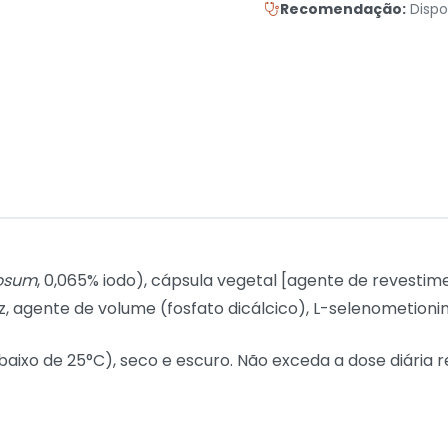
Recomendação:
Dispo
osum
, 0,065% iodo), cápsula vegetal [agente de revestime
z, agente de volume (fosfato dicálcico), L-selenometionin
baixo de 25°C), seco e escuro. Não exceda a dose diária