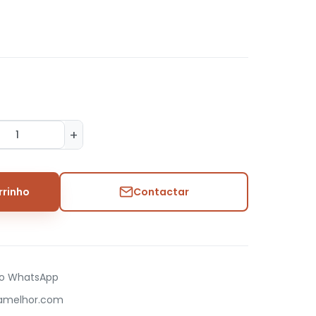
+
rrinho
Contactar
no WhatsApp
damelhor.com