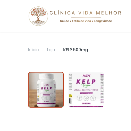
Início
›
Loja
›
KELP 500mg