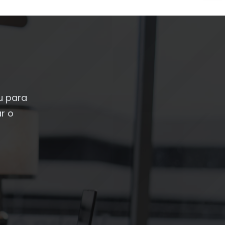
u para
r o