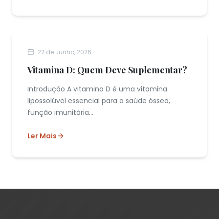
NUTRIÇÃO FUNCIONAL
22 de Junho, 2026
Vitamina D: Quem Deve Suplementar?
Introdução A vitamina D é uma vitamina
lipossolúvel essencial para a saúde óssea,
função imunitária...
Ler Mais