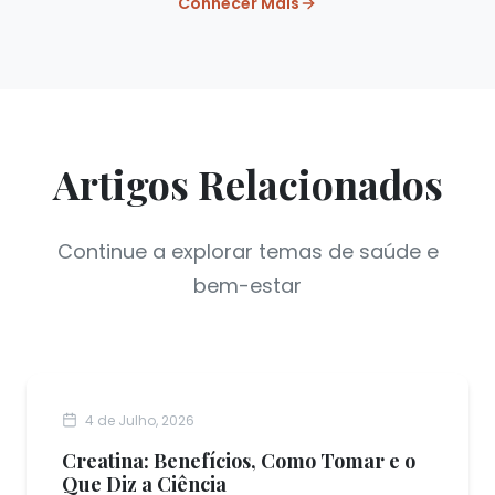
Conhecer Mais
Artigos Relacionados
Continue a explorar temas de saúde e
bem-estar
NUTRIÇÃO FUNCIONAL
4 de Julho, 2026
Creatina: Benefícios, Como Tomar e o
Que Diz a Ciência