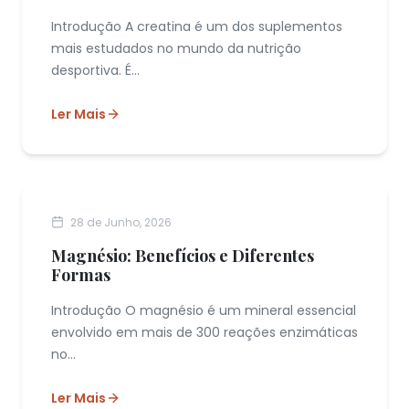
Introdução A creatina é um dos suplementos
mais estudados no mundo da nutrição
desportiva. É...
Ler Mais
NUTRIÇÃO FUNCIONAL
28 de Junho, 2026
Magnésio: Benefícios e Diferentes
Formas
Introdução O magnésio é um mineral essencial
envolvido em mais de 300 reações enzimáticas
no...
Ler Mais