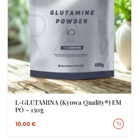
L-GLUTAMINA (Kyowa Quality®) EM
Ver Produto
PÓ – 150g
10,00
€