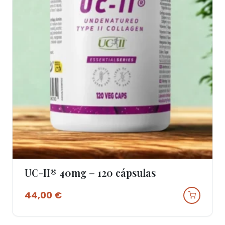
UC-II® 40mg – 120 cápsulas
Ver Produto
44,00
€