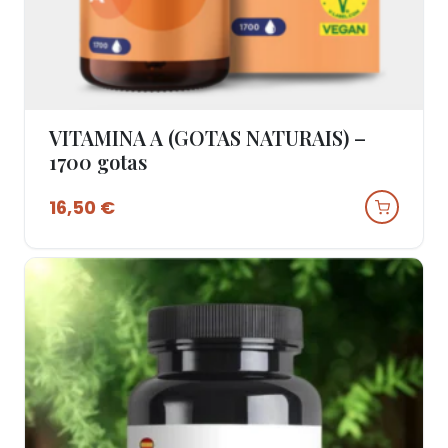
VITAMINA A (GOTAS NATURAIS) –
Ver Produto
1700 gotas
16,50
€