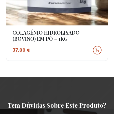
COLAGÉNIO HIDROLISADO
Ver Produto
(BOVINO) EM PÓ – 1KG
37,00
€
Tem Dúvidas Sobre Este Produto?