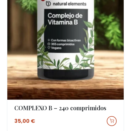
COMPLEXO B – 240 comprimidos
Ver Produto
35,00
€