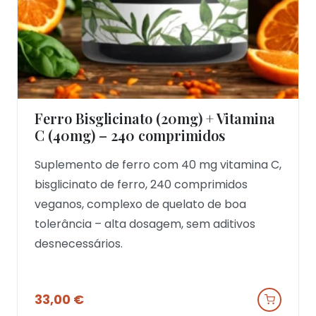
Ferro Bisglicinato (20mg) + Vitamina
Ver Produto
C (40mg) – 240 comprimidos
Suplemento de ferro com 40 mg vitamina C,
bisglicinato de ferro, 240 comprimidos
veganos, complexo de quelato de boa
tolerância – alta dosagem, sem aditivos
desnecessários.
33,00
€