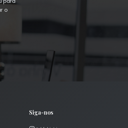
u para
r o
Siga-nos