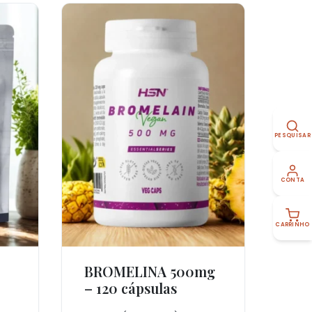
PESQUISAR
CONTA
CARRINHO
BROMELINA 500mg
Ver Produto
– 120 cápsulas
–