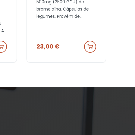
500mg (2500 GDU) de
bromelaína. Cápsulas de
legumes. Provém de
s
Extracto de Ananás.
 A
Adequado para veganos.
0%
23,00
€
tes.
ão
os
ra
 é