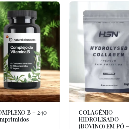
OMPLEXO B – 240
COLAGÉNIO
Ver Produto
Ver Produto
mprimidos
HIDROLISADO
(BOVINO) EM PÓ 