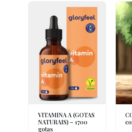
VITAMINA A (GOTAS
C
Ver Produto
NATURAIS) – 1700
co
gotas