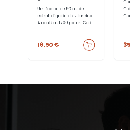
Co
Um frasco de 50 ml de
Cof
extrato líquido de vitamina
Co
A contém 1700 gotas.
Cada
Vit
dose diária (3 gotas)
B1,
fornece ao seu corpo 5000
+ I
16,50
€
3
UI (1500 microgramas) de
ele
retinol.