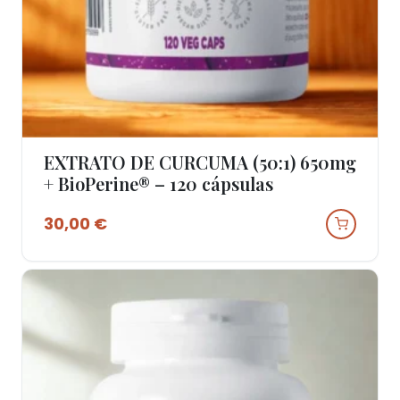
EXTRATO DE CURCUMA (50:1) 650mg
Ver Produto
+ BioPerine® – 120 cápsulas
30,00
€