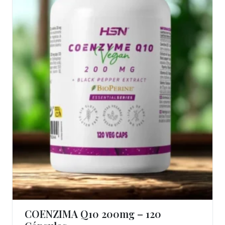
COENZIMA Q10 200mg – 120
Ver Produto